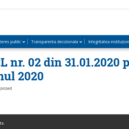
teres public
Transparenta decizionala
Integritatea instituțio
L nr. 02 din 31.01.2020 
nul 2020
orized
te.