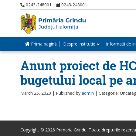
0243-248001
0243-248001
Prima pagină
Despre institutie
Informatii de in
Anunt proiect de HC
bugetului local pe a
March 25, 2020 |
Published by
admin
|
Categorie: Uncateg
Copyright © 2026 Primaria Grindu. Toate drepturile rezerva