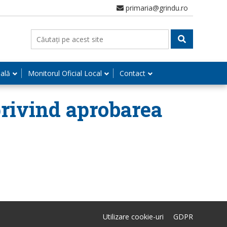
primaria@grindu.ro
nală
Monitorul Oficial Local
Contact
privind aprobarea
Utilizare cookie-uri
GDPR