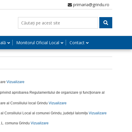
primaria@grindu.ro
nală
Monitorul Oficial Local
Contact
nare
Vizualizare
 privind aprobarea Regulamentului de organizare și funcționare al
re al Consiliului local Grindu
Vizualizare
l Consiliului Local al comunei Grindu, județul Ialomița
Vizualizare
 C.L. comuna Grindu
Vizualizare