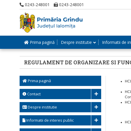
0243-248001
0243-248001
Prima pagină
Despre institutie
Informatii de in
REGULAMENT DE ORGANIZARE SI FUN
Prima pagină
HCL
HCL
Contact
Con
HCL
Despre institutie
Informatii de interes public
HCL