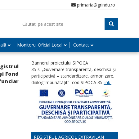
primaria@grindu.ro
nală
Monitorul Oficial Local
Contact
Bannerul proiectului SIPOCA
gistrul
35 si „Guvernare transparentă, deschisă și
 și Fond
participativă – standardizare, armonizare,
funciar
dialog îmbunătățit”- cod SIPOCA 35
link
REGISTRUL AGRICOL EXTRAVILAN