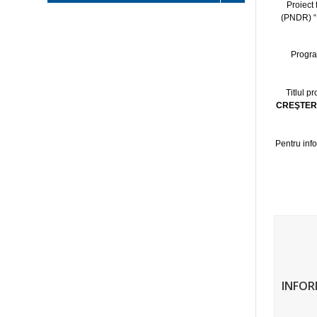
Proiect
(PNDR) 
Progra
Titlul pr
CREŞTERE
Pentru inf
INFOR