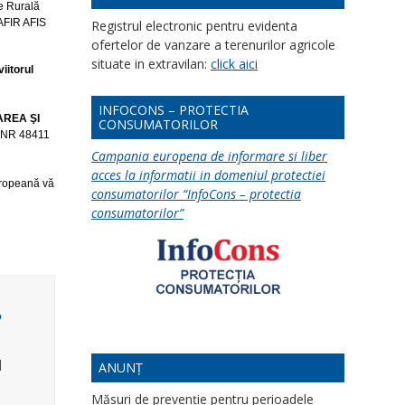
e Rurală
FIR AFIS
Registrul electronic pentru evidenta
ofertelor de vanzare a terenurilor agricole
situate in extravilan:
click aici
viitorul
INFOCONS – PROTECTIA
AREA ŞI
CONSUMATORILOR
SNR 48411
Campania europena de informare si liber
acces la informatii in domeniul protectiei
uropeană vă
consumatorilor “InfoCons – protectia
consumatorilor”
M
ANUNȚ
Măsuri de prevenție pentru perioadele