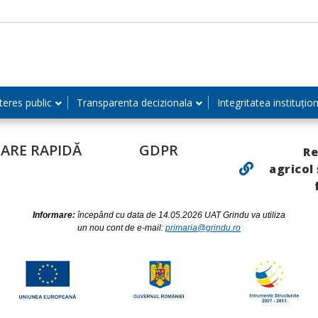
teres public
Transparenta decizionala
Integritatea instituțio
ARE RAPIDĂ
GDPR
Re
agricol
Informare:
începând cu data de 14.05.2026 UAT Grindu va utiliza
un nou cont de e-mail:
primaria@grindu.ro