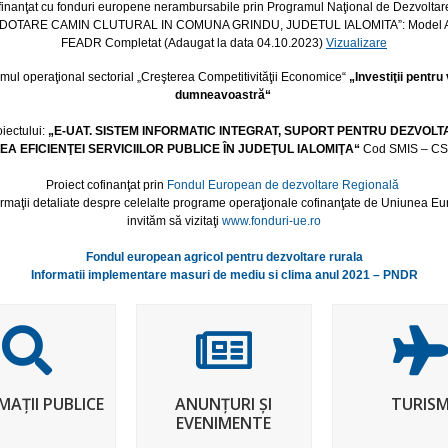
 finanţat cu fonduri europene nerambursabile prin Programul Naţional de Dezvoltar
“DOTARE CAMIN CLUTURAL IN COMUNA GRINDU, JUDETUL IALOMITA”: Model A
FEADR Completat (Adaugat la data 04.10.2023)
Vizualizare
mul operaţional sectorial „Creşterea Competitivităţii Economice“
„Investiţii pentru 
dumneavoastră“
oiectului:
„E-UAT. SISTEM INFORMATIC INTEGRAT, SUPORT PENTRU DEZVOLT
A EFICIENŢEI SERVICIILOR PUBLICE ÎN JUDEŢUL IALOMIŢA“
Cod SMIS – C
Proiect cofinanţat prin
Fondul European de dezvoltare Regională
ormaţii detaliate despre celelalte programe operaţionale cofinanţate de Uniunea E
invităm să vizitaţi
www.fonduri-ue.ro
Fondul european agricol pentru dezvoltare rurala
Informatii implementare masuri de mediu si clima anul 2021 – PNDR
MAȚII PUBLICE
ANUNȚURI ȘI
TURIS
EVENIMENTE