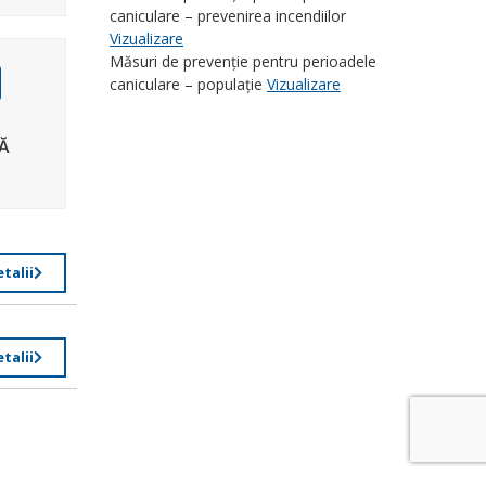
caniculare – prevenirea incendiilor
Vizualizare
Măsuri de prevenție pentru perioadele
caniculare – populație
Vizualizare
Ă
talii
talii