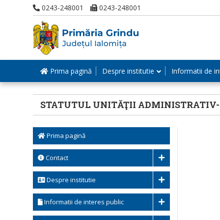
0243-248001
0243-248001
Prima pagină
Despre institutie
Informatii de in
STATUTUL UNITĂŢII ADMINISTRATIV
Prima pagină
Contact
Despre institutie
Informatii de interes public