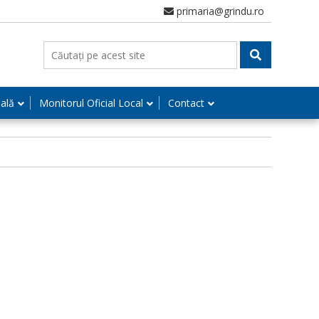
primaria@grindu.ro
nală
Monitorul Oficial Local
Contact