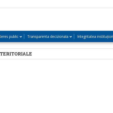
teres public
Transparenta decizionala
Integritatea instituțio
-TERITORIALE