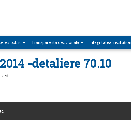
teres public
Transparenta decizionala
Integritatea instituțio
2014 -detaliere 70.10
rized
te.