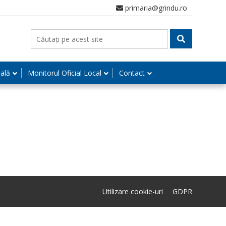
primaria@grindu.ro
nală
Monitorul Oficial Local
Contact
Utilizare cookie-uri
GDPR