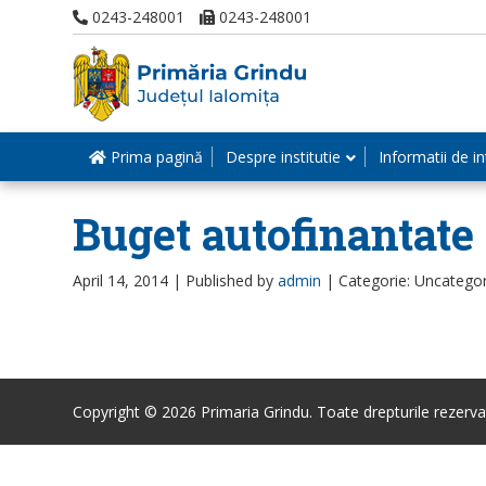
0243-248001
0243-248001
Prima pagină
Despre institutie
Informatii de in
Buget autofinantate 
April 14, 2014 |
Published by
admin
|
Categorie: Uncatego
Copyright © 2026 Primaria Grindu. Toate drepturile rezerva