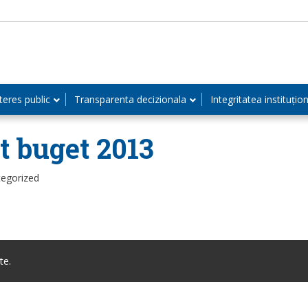
teres public
Transparenta decizionala
Integritatea instituțio
t buget 2013
tegorized
te.