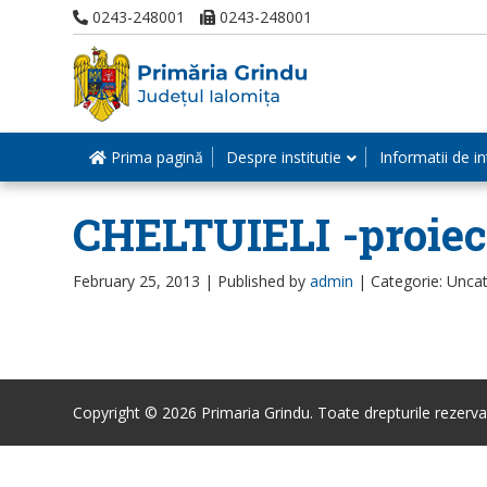
0243-248001
0243-248001
Prima pagină
Despre institutie
Informatii de in
CHELTUIELI -proiec
February 25, 2013 |
Published by
admin
|
Categorie: Unca
Copyright © 2026 Primaria Grindu. Toate drepturile rezerva