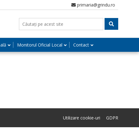
primaria@grindu.ro
nală
Monitorul Oficial Local
Contact
Utilizare cookie-uri
GDPR