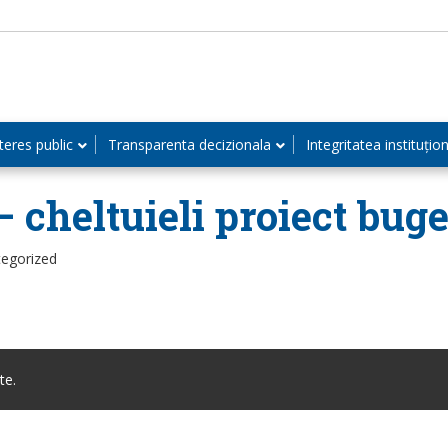
teres public
Transparenta decizionala
Integritatea instituțio
 cheltuieli proiect buge
tegorized
te.