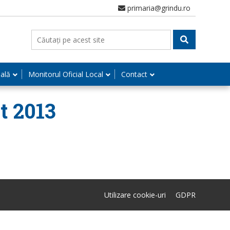
primaria@grindu.ro
nală
Monitorul Oficial Local
Contact
t 2013
Utilizare cookie-uri
GDPR