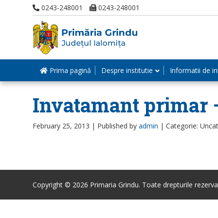
0243-248001
0243-248001
Prima pagină
Despre institutie
Informatii de in
Invatamant primar –
February 25, 2013 |
Published by
admin
|
Categorie: Unca
Copyright © 2026 Primaria Grindu. Toate drepturile rezerva