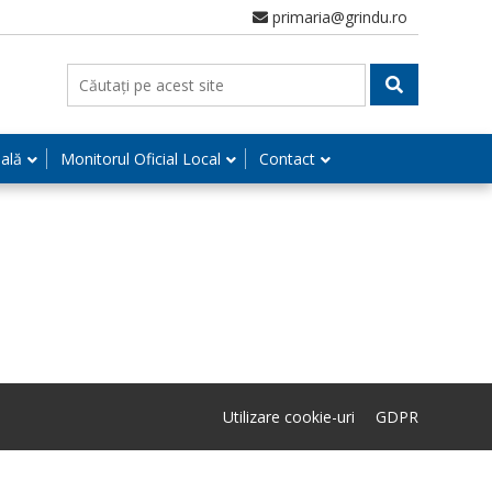
primaria@grindu.ro
nală
Monitorul Oficial Local
Contact
Utilizare cookie-uri
GDPR