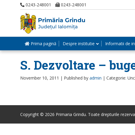
0243-248001
0243-248001
Prima pagină
Despre institutie
Informatii de in
S. Dezvoltare – buget
November 10, 2011 |
Published by
admin
|
Categorie: Un
Copyright © 2026 Primaria Grindu. Toate drepturile rezerva