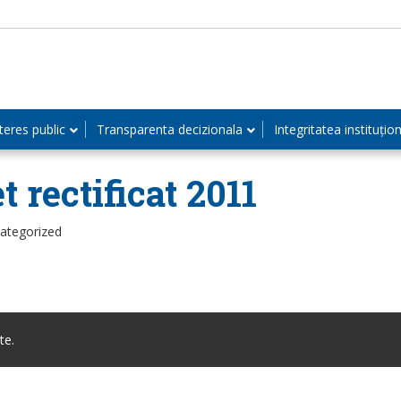
teres public
Transparenta decizionala
Integritatea instituțio
 rectificat 2011
categorized
te.