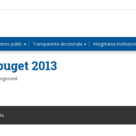
teres public
Transparenta decizionala
Integritatea instituțio
buget 2013
tegorized
te.