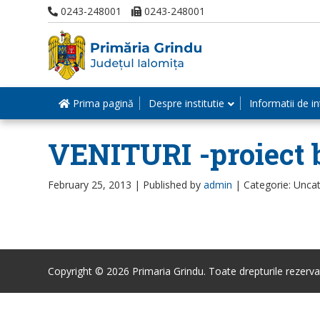
0243-248001
0243-248001
Prima pagină
Despre institutie
Informatii de in
VENITURI -proiect 
February 25, 2013 |
Published by
admin
|
Categorie: Unca
Copyright © 2026 Primaria Grindu. Toate drepturile rezerva