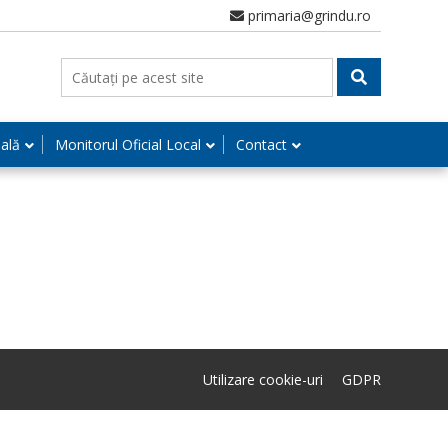
primaria@grindu.ro
nală
Monitorul Oficial Local
Contact
Utilizare cookie-uri
GDPR