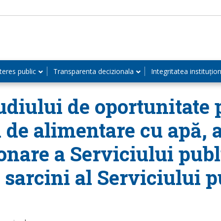
teres public
Transparenta decizionala
Integritatea instituțio
udiului de oportunitate 
ui de alimentare cu apă,
onare a Serviciului pub
e sarcini al Serviciului 