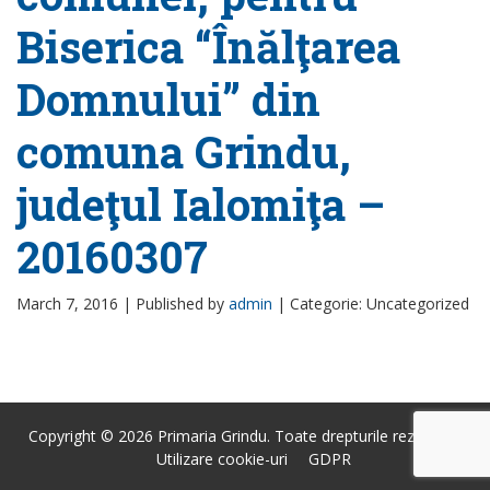
Biserica “Înălţarea
Domnului” din
comuna Grindu,
judeţul Ialomiţa –
20160307
March 7, 2016 |
Published by
admin
|
Categorie: Uncategorized
Copyright © 2026 Primaria Grindu. Toate drepturile rezervate.
Utilizare cookie-uri
GDPR