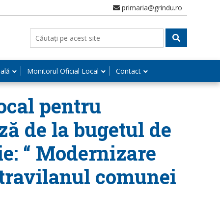
primaria@grindu.ro
nală
Monitorul Oficial Local
Contact
local pentru
ază de la bugetul de
ie: “ Modernizare
intravilanul comunei