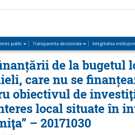
teres public
Transparenta decizionala
Integritatea instituțio
inanțării de la bugetul 
ieli, care nu se finanțe
u obiectivul de investiţ
nteres local situate în 
miţa” – 20171030