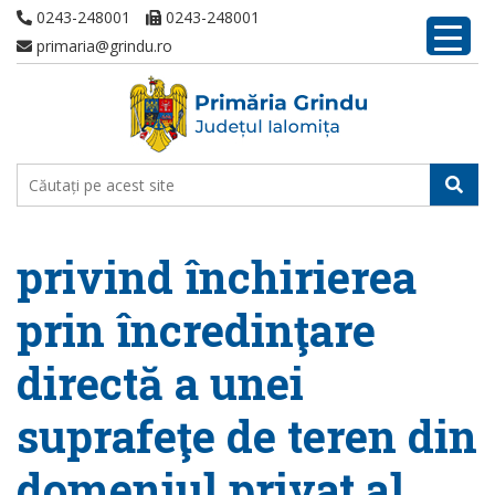
0243-248001
0243-248001
primaria@grindu.ro
privind închirierea
prin încredinţare
directă a unei
suprafeţe de teren din
domeniul privat al