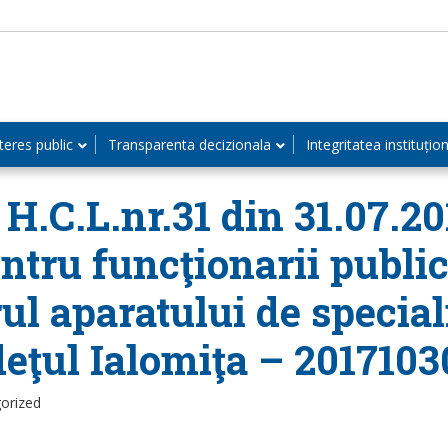
teres public
Transparenta decizionala
Integritatea instituțio
H.C.L.nr.31 din 31.07.20
entru funcţionarii public
ul aparatului de special
eţul Ialomiţa – 2017103
orized