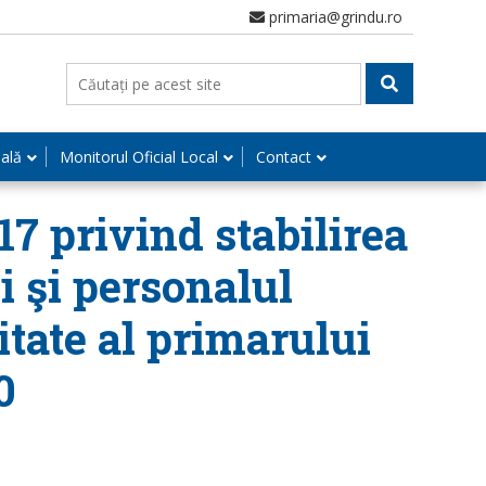
primaria@grindu.ro
nală
Monitorul Oficial Local
Contact
17 privind stabilirea
i şi personalul
itate al primarului
0