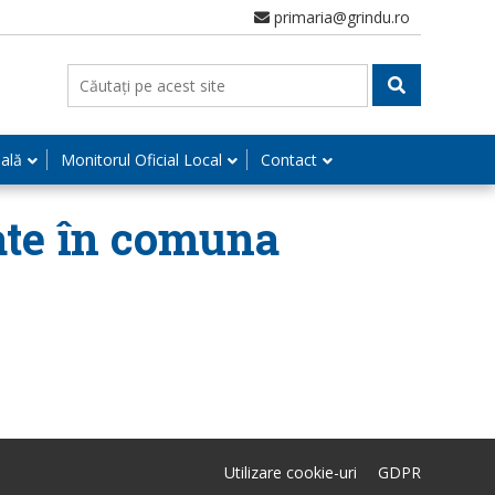
primaria@grindu.ro
nală
Monitorul Oficial Local
Contact
tate în comuna
Utilizare cookie-uri
GDPR