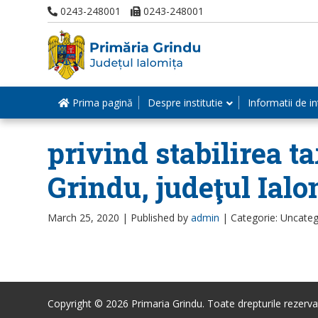
0243-248001
0243-248001
Prima pagină
Despre institutie
Informatii de in
privind stabilirea t
Grindu, judeţul Ial
March 25, 2020 |
Published by
admin
|
Categorie: Uncateg
Copyright © 2026 Primaria Grindu. Toate drepturile rezerva