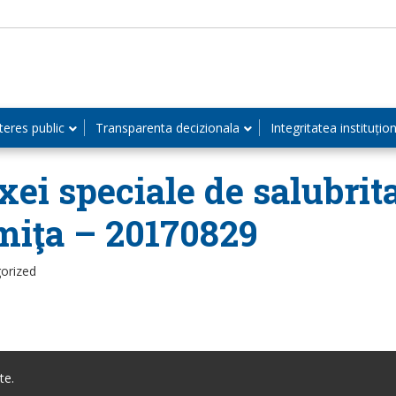
teres public
Transparenta decizionala
Integritatea instituțio
axei speciale de salubri
omiţa – 20170829
orized
te.