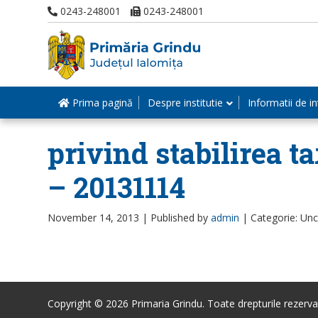
0243-248001
0243-248001
Prima pagină
Despre institutie
Informatii de in
privind stabilirea t
– 20131114
November 14, 2013 |
Published by
admin
|
Categorie: Un
Copyright © 2026 Primaria Grindu. Toate drepturile rezerva