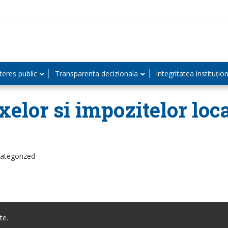
teres public
Transparenta decizionala
Integritatea instituțio
axelor si impozitelor loc
categorized
te.