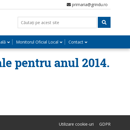
primaria@grindu.ro
nală
Monitorul Oficial Local
Contact
ale pentru anul 2014.
Utilizare cookie-uri
GDPR