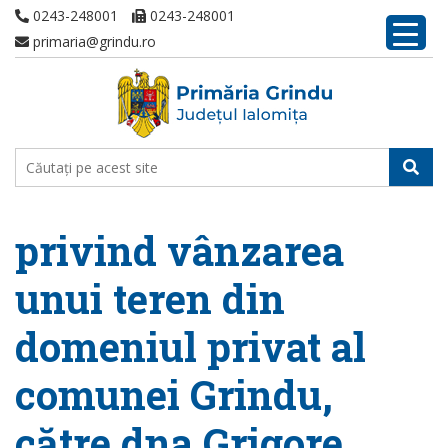
0243-248001
0243-248001
primaria@grindu.ro
privind vânzarea
unui teren din
domeniul privat al
comunei Grindu,
către dna Grigore