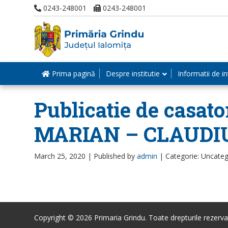
0243-248001
0243-248001
Prima pagină
Despre institutie
Informatii de in
Publicatie de casato
MARIAN – CLAUDIU
March 25, 2020 |
Published by
admin
|
Categorie: Uncateg
Copyright © 2026 Primaria Grindu. Toate drepturile rezerva