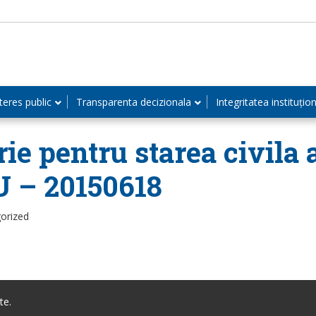
teres public
Transparenta decizionala
Integritatea instituțio
rie pentru starea civila
 – 20150618
orized
te.