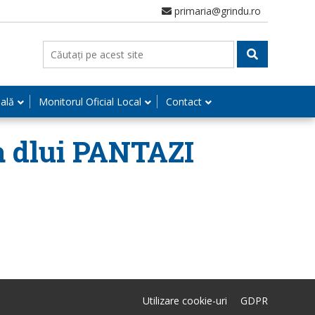
primaria@grindu.ro
nală
Monitorul Oficial Local
Contact
 a dlui PANTAZI
Utilizare cookie-uri
GDPR