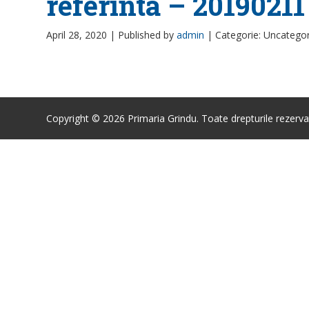
referinta – 20190211
April 28, 2020 |
Published by
admin
|
Categorie: Uncatego
Copyright © 2026 Primaria Grindu. Toate drepturile rezerva