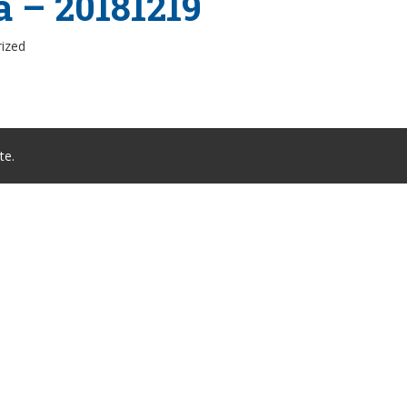
a – 20181219
rized
te.