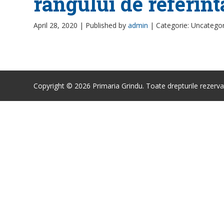
rangului de referint
April 28, 2020 |
Published by
admin
|
Categorie: Uncatego
Copyright © 2026 Primaria Grindu. Toate drepturile rezerva