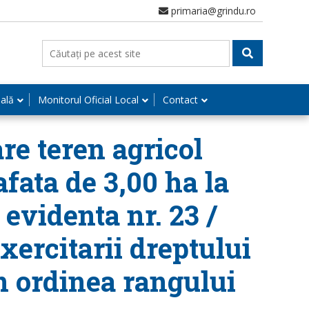
primaria@grindu.ro
nală
Monitorul Oficial Local
Contact
re teren agricol
afata de 3,00 ha la
 evidenta nr. 23 /
xercitarii dreptului
n ordinea rangului