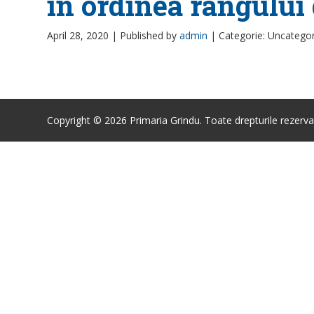
in ordinea rangului 
April 28, 2020 |
Published by
admin
|
Categorie: Uncatego
Copyright © 2026 Primaria Grindu. Toate drepturile rezerva