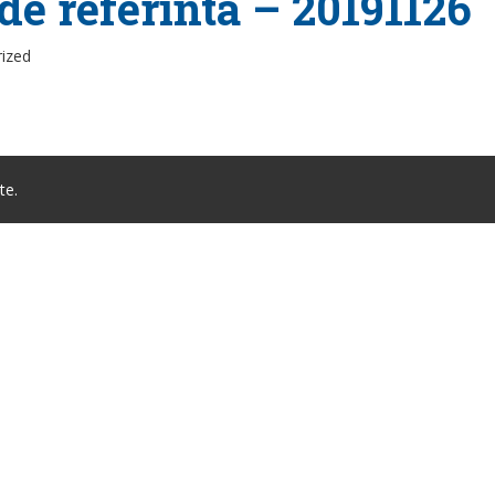
de referinta – 20191126
rized
te.