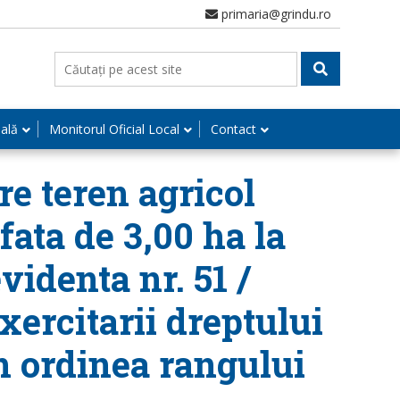
primaria@grindu.ro
nală
Monitorul Oficial Local
Contact
re teren agricol
fata de 3,00 ha la
videnta nr. 51 /
xercitarii dreptului
n ordinea rangului