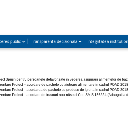
teres public
Transparenta decizionala
Integritatea instituțio
iect Sprijin pentru persoanele defavorizate in vederea asigurarii alimentelor de b
zentare Proiect – acordare de pachete cu ajutoare alimentare in cadrul POAD 20
zentare Proiect – acordarea de pachete cu produse de igiena in cadrul POAD 20
zentare Proiect – acordare de trusouri nou-născuți Cod SMIS 156834 (Adaugat la 