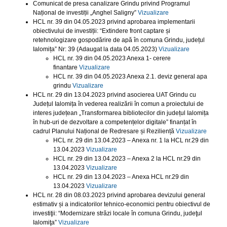
Comunicat de presa canalizare Grindu privind Programul
Național de investiții „Anghel Saligny”
Vizualizare
HCL nr. 39 din 04.05.2023 privind aprobarea implementarii
obiectivului de investiții: “Extindere front captare și
retehnologizare gospodărire de apă în comuna Grindu, județul
Ialomița” Nr: 39 (Adaugat la data 04.05.2023)
Vizualizare
HCL nr. 39 din 04.05.2023 Anexa 1- cerere
finantare
Vizualizare
HCL nr. 39 din 04.05.2023 Anexa 2.1. deviz general apa
grindu
Vizualizare
HCL nr. 29 din 13.04.2023 privind asocierea UAT Grindu cu
Județul Ialomița în vederea realizării în comun a proiectului de
interes județean „Transformarea bibliotecilor din județul Ialomița
în hub-uri de dezvoltare a competențelor digitale” finanțat în
cadrul Planului Național de Redresare și Reziliență
Vizualizare
HCL nr. 29 din 13.04.2023 – Anexa nr. 1 la HCL nr.29 din
13.04.2023
Vizualizare
HCL nr. 29 din 13.04.2023 – Anexa 2 la HCL nr.29 din
13.04.2023
Vizualizare
HCL nr. 29 din 13.04.2023 – Anexa HCL nr.29 din
13.04.2023
Vizualizare
HCL nr. 28 din 08.03.2023 privind aprobarea devizului general
estimativ și a indicatorilor tehnico-economici pentru obiectivul de
investiţii: “Modernizare străzi locale în comuna Grindu, judeţul
Ialomiţa”
Vizualizare