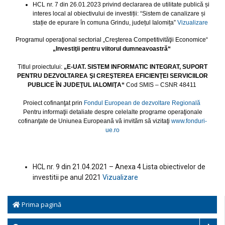
HCL nr. 7 din 26.01.2023 privind declararea de utilitate publică și
interes local al obiectivului de investiții: “Sistem de canalizare și
stație de epurare în comuna Grindu, județul Ialomița”
Vizualizare
Programul operaţional sectorial „Creşterea Competitivităţii Economice“
„Investiţii pentru viitorul dumneavoastră“
Titlul proiectului:
„E-UAT. SISTEM INFORMATIC INTEGRAT, SUPORT
PENTRU DEZVOLTAREA ŞI CREŞTEREA EFICIENŢEI SERVICIILOR
PUBLICE ÎN JUDEŢUL IALOMIŢA“
Cod SMIS – CSNR 48411
Proiect cofinanţat prin
Fondul European de dezvoltare Regională
Pentru informaţii detaliate despre celelalte programe operaţionale
cofinanţate de Uniunea Europeană vă invităm să vizitaţi
www.fonduri-
ue.ro
HCL nr. 9 din 21.04.2021 – Anexa 4 Lista obiectivelor de
investitii pe anul 2021
Vizualizare
Prima pagină