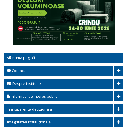
Prima pagină
Contact
Despre institutie
Informatii de interes public
Transparenta decizionala
Integritatea instituțională