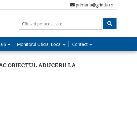
primaria@grindu.ro
nală
Monitorul Oficial Local
Contact
FAC OBIECTUL ADUCERII LA