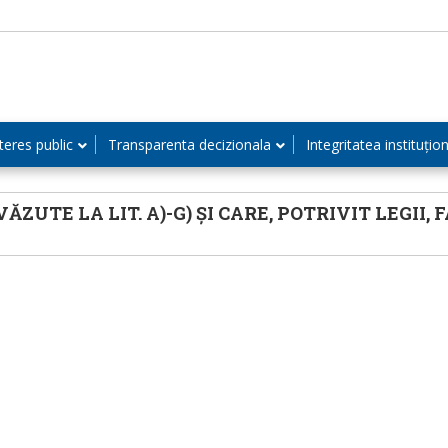
teres public
Transparenta decizionala
Integritatea instituțio
TE LA LIT. A)-G) ȘI CARE, POTRIVIT LEGII, 