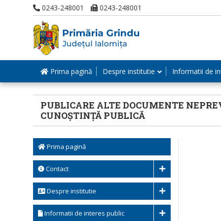
0243-248001
0243-248001
Prima pagină
Despre institutie
Informatii de in
PUBLICARE ALTE DOCUMENTE NEPREVĂZU
CUNOȘTINȚĂ PUBLICĂ
Prima pagină
Contact
Despre institutie
Informatii de interes public