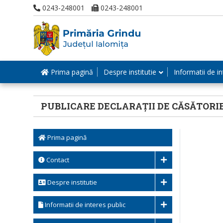
0243-248001
0243-248001
Prima pagină
Despre institutie
Informatii de in
PUBLICARE DECLARAȚII DE CĂSĂTORI
Prima pagină
Contact
Despre institutie
Informatii de interes public