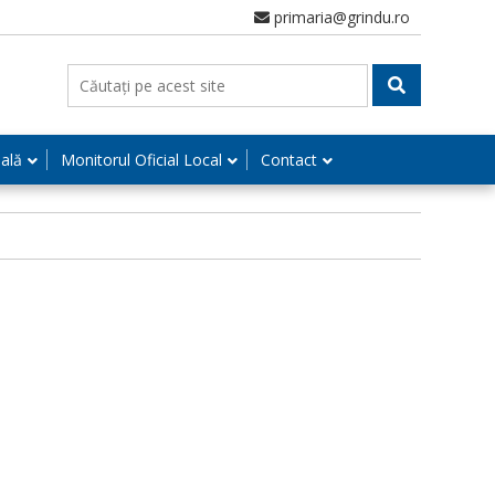
primaria@grindu.ro
nală
Monitorul Oficial Local
Contact