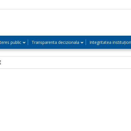
teres public
Transparenta decizionala
Integritatea instituțio
E