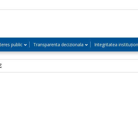
teres public
Transparenta decizionala
Integritatea instituțio
E