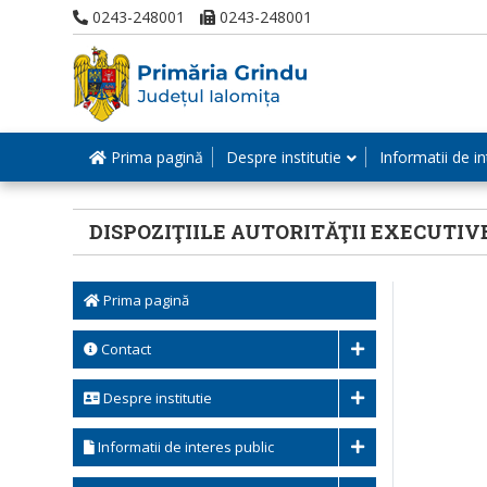
0243-248001
0243-248001
Prima pagină
Despre institutie
Informatii de in
DISPOZIŢIILE AUTORITĂŢII EXECUTIV
Prima pagină
Contact
Despre institutie
Informatii de interes public