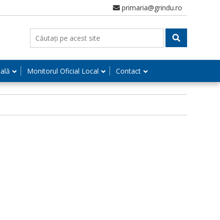
primaria@grindu.ro
nală
Monitorul Oficial Local
Contact